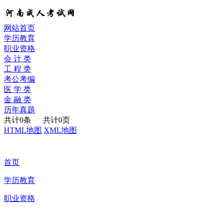
网站首页
学历教育
职业资格
会 计 类
工 程 类
考公考编
医 学 类
金 融 类
历年真题
共计0条 共计0页
HTML地图
XML地图
首页
学历教育
职业资格