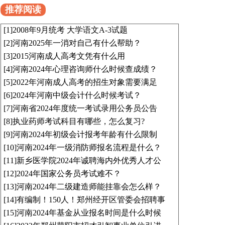
推荐阅读
[1]
2008年9月统考 大学语文A-3试题
[2]
河南2025年一消对自己有什么帮助？
[3]
2015河南成人高考文凭有什么用
[4]
河南2024年心理咨询师什么时候查成绩？
[5]
2022年河南成人高考的招生对象需要满足
[6]
2024年河南中级会计什么时候考试？
[7]
河南省2024年度统一考试录用公务员公告
[8]
执业药师考试科目有哪些，怎么复习?
[9]
河南2024年初级会计报考年龄有什么限制
[10]
河南2024年一级消防师报名流程是什么？
[11]
新乡医学院2024年诚聘海内外优秀人才公
[12]
2024年国家公务员考试难不？
[13]
河南2024年二级建造师能挂靠会怎么样？
[14]
有编制！150人！郑州经开区管委会招聘事
[15]
河南2024年基金从业报名时间是什么时候