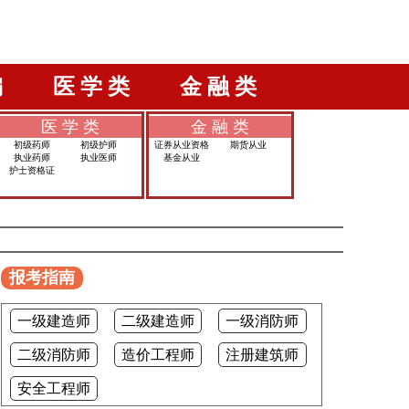
编
医 学 类
金 融 类
医 学 类
金 融 类
初级药师
初级护师
证券从业资格
期货从业
执业药师
执业医师
基金从业
护士资格证
报考指南
一级建造师
二级建造师
一级消防师
二级消防师
造价工程师
注册建筑师
安全工程师