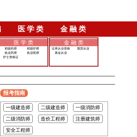
编
医 学 类
金 融 类
医 学 类
金 融 类
初级药师
初级护师
证券从业资格
期货从业
执业药师
执业医师
基金从业
护士资格证
报考指南
一级建造师
二级建造师
一级消防师
二级消防师
造价工程师
注册建筑师
安全工程师