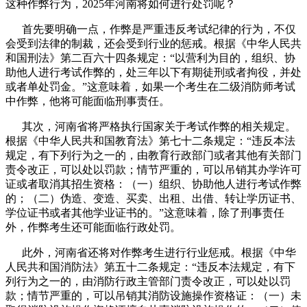
这种作弊行为，2025年河南将如何进行处罚呢？
首先要明确一点，作弊是严重违反考试纪律的行为，不仅
会受到法律的制裁，还会受到行业的惩戒。根据《中华人民共
和国刑法》第二百六十四条规定：“以营利为目的，组织、协
助他人进行考试作弊的，处三年以下有期徒刑或者拘役，并处
或者单处罚金。”这意味着，如果一个考生在二级消防师考试
中作弊，他将可能面临刑事责任。
其次，河南省将严格执行国家关于考试作弊的相关规定。
根据《中华人民共和国教育法》第七十二条规定：“违反本法
规定，有下列行为之一的，由教育行政部门或者其他有关部门
责令改正，可以处以罚款；情节严重的，可以吊销其办学许可
证或者取消其招生资格：（一）组织、协助他人进行考试作弊
的；（二）伪造、变造、买卖、出租、出借、转让学历证书、
学位证书或者其他学业证书的。”这意味着，除了刑事责任
外，作弊考生还可能面临行政处罚。
此外，河南省还将对作弊考生进行行业惩戒。根据《中华
人民共和国消防法》第五十二条规定：“违反本法规定，有下
列行为之一的，由消防行政主管部门责令改正，可以处以罚
款；情节严重的，可以吊销其消防设施操作资格证：（一）未