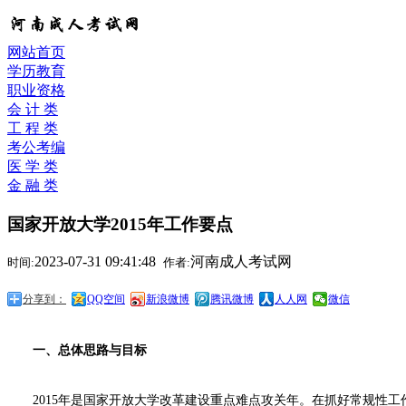
网站首页
学历教育
职业资格
会 计 类
工 程 类
考公考编
医 学 类
金 融 类
国家开放大学2015年工作要点
2023-07-31 09:41:48
河南成人考试网
时间:
作者:
分享到：
QQ空间
新浪微博
腾讯微博
人人网
微信
一、总体思路与目标
2015
年是国家开放大学改革建设重点难点攻关年。在抓好常规性工