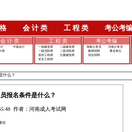
格
会 计 类
工 程 类
考公考
会 计 类
工 程 类
考公考编
会计
中级会计
一级建造师
二级建造师
国家公务员
河南公务员
计师
一级消防师
二级消防师
教师招聘
事业单位
造价工程师
注册建筑师
综合招聘
安全工程师
件是什么？
公务员报名条件是什么？
10:55:48 作者：河南成人考试网
微信