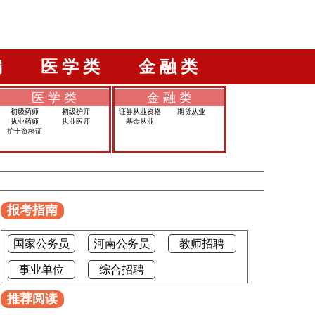
编
医 学 类
金 融 类
医 学 类
金 融 类
初级药师
初级护师
证券从业资格
期货从业
执业药师
执业医师
基金从业
护士资格证
报考指南
国家公务员
河南公务员
教师招聘
事业单位
综合招聘
推荐阅读