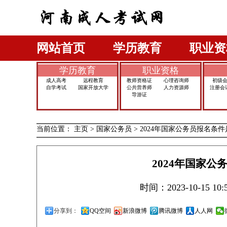
网站首页
学历教育
职业资
学历教育
职业资格
成人高考
远程教育
教师资格证
心理咨询师
初级
自学考试
国家开放大学
公共营养师
人力资源师
注册会
导游证
当前位置：
主页
>
国家公务员
>
2024年国家公务员报名条
2024年国家
时间：2023-10-15 
分享到：
QQ空间
新浪微博
腾讯微博
人人网