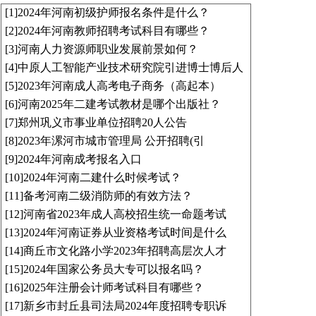
[1]
2024年河南初级护师报名条件是什么？
[2]
2024年河南教师招聘考试科目有哪些？
[3]
河南人力资源师职业发展前景如何？
[4]
中原人工智能产业技术研究院引进博士博后人
[5]
2023年河南成人高考电子商务（高起本）
[6]
河南2025年二建考试教材是哪个出版社？
[7]
郑州巩义市事业单位招聘20人公告
[8]
2023年漯河市城市管理局 公开招聘(引
[9]
2024年河南成考报名入口
[10]
2024年河南二建什么时候考试？
[11]
备考河南二级消防师的有效方法？
[12]
河南省2023年成人高校招生统一命题考试
[13]
2024年河南证券从业资格考试时间是什么
[14]
商丘市文化路小学2023年招聘高层次人才
[15]
2024年国家公务员大专可以报名吗？
[16]
2025年注册会计师考试科目有哪些？
[17]
新乡市封丘县司法局2024年度招聘专职诉