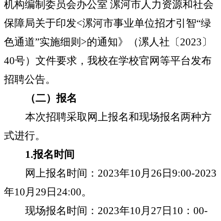
机构编制委员会办公室 漯河市人力资源和社会
保障局关于印发
<
漯河市事业单位招才引智
“
绿
色通道
”
实施细则
>
的通知》（漯人社〔
2023
〕
40
号）文件要求，我校在学校官网等平台发布
招聘公告。
（二）报名
本次招聘采取网上报名和现场报名两种方
式进行。
1.
报名时间
网上报名时间：
2023
年
10
月
26
日
9:00-2023
年
10
月
29
日
24:00
。
现场报名时间：
2023
年
10
月
27
日
10
：
00-