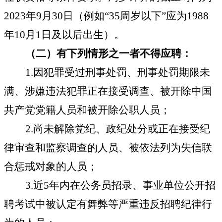
2023
年
9
月
30
日（例如“
35
周岁以下
”
应为
1988
年
10
月
1
日及以后出生）
。
（二）有下列情形之一者不得应聘：
1.
因犯罪受过刑事处罚、刑事处罚期限未
满、涉嫌违法犯罪正在接受调查、被开除中国
共产党党籍人员和被开除公职人员；
2.
尚未解除党纪、政纪处分或正在接受纪
律审查和监察调查的人员、被依法列为失信联
合惩戒对象的人员；
3.
近
5
年内在公务员招录、事业单位公开招
聘考试中被认定有舞弊等严重违反招聘纪律行