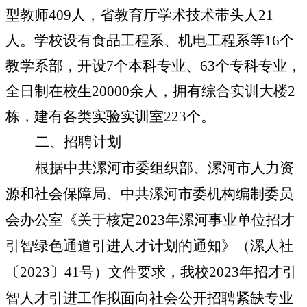
型教师
409
人，省教育厅学术技术带头人
21
人。学校设有食品工程系、机电工程系等
16
个
教学系部，开设
7
个本科专业、
63
个专科专业，
全日制在校生
20000
余人，拥有综合实训大楼
2
栋，建有各类实验实训室
223
个。
二、招聘计划
根据中共漯河市委组织部、漯河市人力资
源和社会保障局、中共漯河市委机构编制委员
会办公室《关于核定
2023
年漯河事业单位招才
引智绿色通道引进人才计划的通知》（漯人社
〔
2023
〕
41
号）文件要求，我校
2023
年招才引
智人才引进工作拟面向社会公开招聘紧缺专业