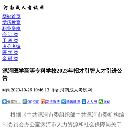
网站首页
学历教育
职业资格
会 计 类
工 程 类
考公考编
医 学 类
金 融 类
漯河医学高等专科学校2023年招才引智人才引进公
告
2023-10-26 10:46:13
河南成人考试网
时间:
作者:
分享到：
QQ空间
新浪微博
腾讯微博
人人网
微信
根据《中共漯河市委组织部中共漯河市委机构编
制委员会办公室漯河市人力资源和社会保障局关于