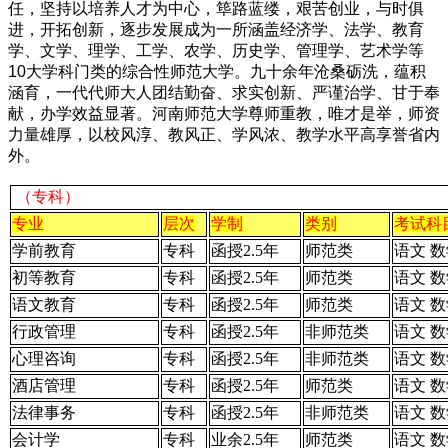
任，坚持以培养人才为中心，筚路蓝缕，艰苦创业，与时俱
进，开拓创新，逐步发展成为一所涵盖经济学、法学、教育
学、文学、理学、工学、农学、历史学、管理学、艺术学等
10大学科门类的综合性师范大学。九十余年沧桑砺洗，蕴积
涵育，一代代师大人团结勤奋、求实创新、严谨治学、甘于奉
献，办学效益显著。河南师范大学尊师重教，唯才是举，师资
力量雄厚，以校风淳、教风正、学风浓、教学水平高享誉省内
外。
（专科）
专业
层次
学制
类别
考试科
学前教育
专科
函授2.5年
师范类
语文 数
初等教育
专科
函授2.5年
师范类
语文 数
语文教育
专科
函授2.5年
师范类
语文 数
行政管理
专科
函授2.5年
非师范类
语文 数
心理咨询
专科
函授2.5年
非师范类
语文 数
酒店管理
专科
函授2.5年
师范类
语文 数
法律事务
专科
函授2.5年
非师范类
语文 数
会计学
专科
业余2.5年
师范类
语文 数